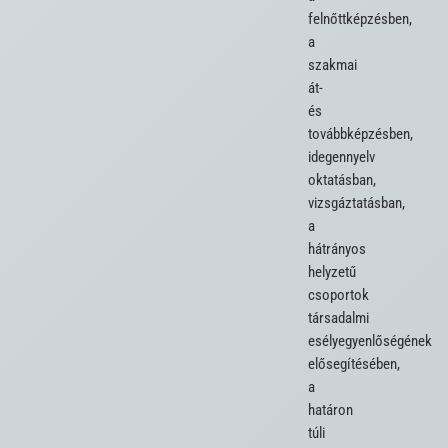
felnőttképzésben, 
a 
szakmai 
át- 
és 
továbbképzésben, 
idegennyelv 
oktatásban, 
vizsgáztatásban, 
a 
hátrányos 
helyzetű 
csoportok 
társadalmi 
esélyegyenlőségének 
elősegítésében, 
a 
határon 
túli 