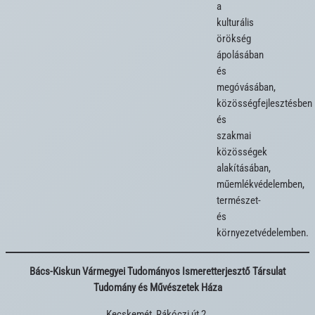
a 
kulturális 
örökség 
ápolásában 
és 
megóvásában, 
közösségfejlesztésben 
és 
szakmai 
közösségek 
alakításában, 
műemlékvédelemben, 
természet- 
és 
Bács-Kiskun Vármegyei Tudományos Ismeretterjesztő Társulat
Tudomány és Művészetek Háza
Kecskemét, Rákóczi út 2.