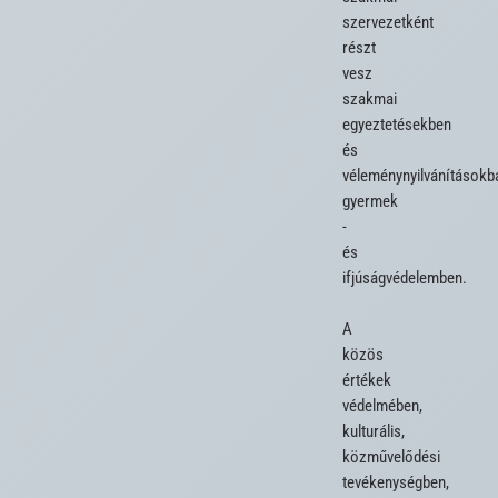
szervezetként 
részt 
vesz 
szakmai 
egyeztetésekben 
és 
véleménynyilvánításokba
gyermek 
- 
és 
ifjúságvédelemben.

A 
közös 
értékek 
védelmében, 
kulturális, 
közművelődési 
tevékenységben, 