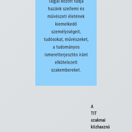
Tagjai között tudja
hazánk szellemi és
művészeti életének
kiemelkedő
személyiségeit,
tudósokat, művészeket,
a tudományos
ismeretterjesztés iránt
elkötelezett
szakembereket.
A 
TIT 
szakmai 
közhasznú 