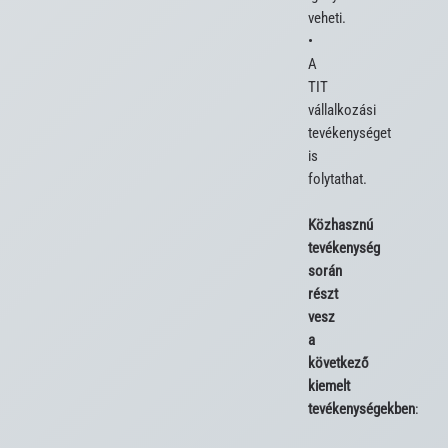
veheti.

• 
A 
TIT 
vállalkozási 
tevékenységet 
is 
folytathat.

Közhasznú 
tevékenység 
során 
részt 
vesz 
a 
következő 
kiemelt 
tevékenységekben
:
