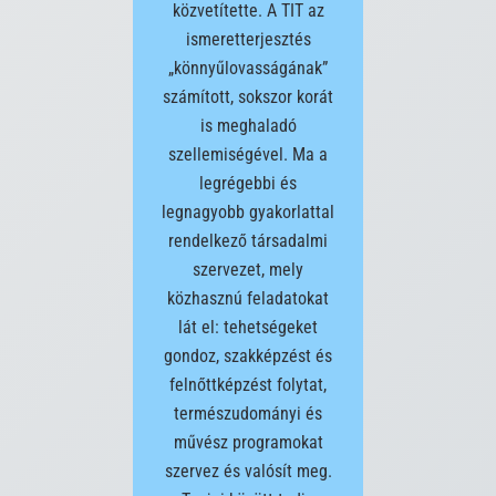
közvetítette. A TIT az
ismeretterjesztés
„könnyűlovasságának”
számított, sokszor korát
is meghaladó
szellemiségével. Ma a
legrégebbi és
legnagyobb gyakorlattal
rendelkező társadalmi
szervezet, mely
közhasznú feladatokat
lát el: tehetségeket
gondoz, szakképzést és
felnőttképzést folytat,
természudományi és
művész programokat
szervez és valósít meg.