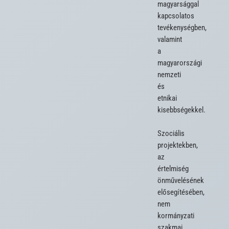
magyarsággal 
kapcsolatos 
tevékenységben, 
valamint 
a 
magyarországi 
nemzeti 
és 
etnikai 
kisebbségekkel.

Szociális 
projektekben, 
az 
értelmiség 
önművelésének 
elősegítésében, 
nem 
kormányzati 
szakmai 