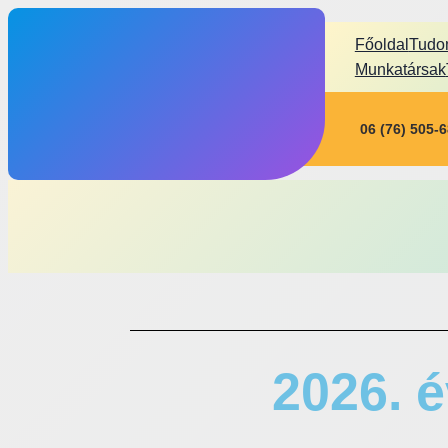
Főoldal
Tudo
Munkatársak
06 (76) 505-
2026. é