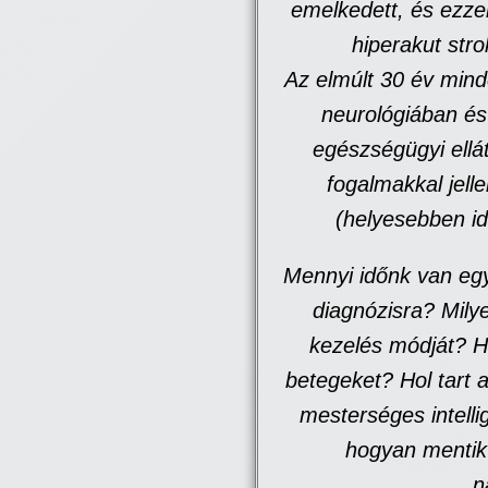
emelkedett, és ezzel
hiperakut stro
Az elmúlt 30 év mind
neurológiában és
egészségügyi ellá
fogalmakkal jell
(helyesebben id
Mennyi időnk van eg
diagnózisra? Mily
kezelés módját? H
betegeket? Hol tart a
mesterséges intell
hogyan menti
n