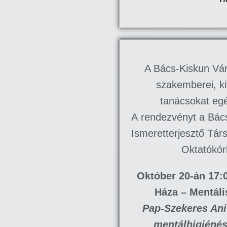
A Bács-Kiskun Vár
szakemberei, k
tanácsokat e
A rendezvényt a Bá
Ismeretterjesztő Tár
Oktatókór
Október 20-án 17:
Háza –
Mentáli
Pap-Szekeres Ani
mentálhigiéné