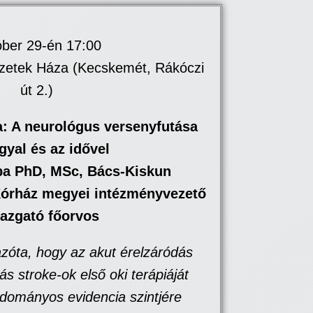
ber 29-én 17:00
etek Háza (Kecskemét, Rákóczi
út 2.)
a: A neurológus versenyfutása
gyal és az idővel
ba PhD, MSc, Bács-Kiskun
órház megyei intézményvezető
gazgató főorvos
 azóta, hogy az akut érelzáródás
s stroke-ok első oki terápiáját
udományos evidencia szintjére