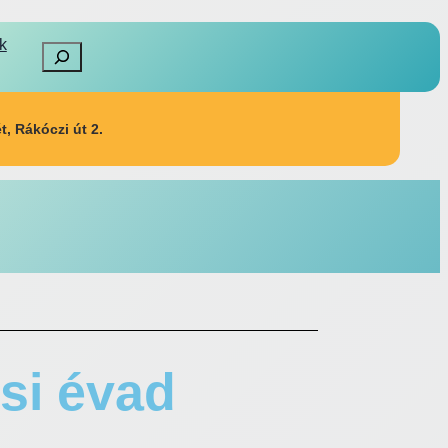
k
, Rákóczi út 2.
ési évad