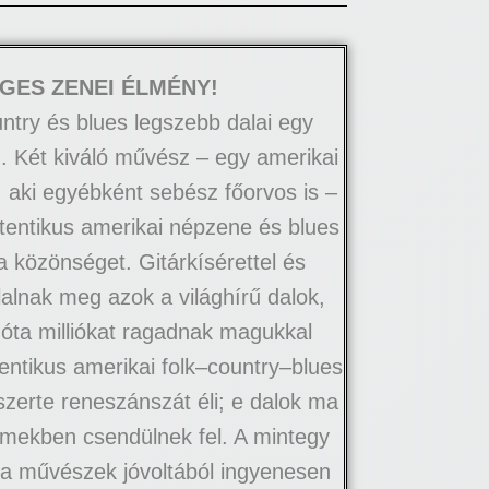
GES ZENEI ÉLMÉNY!
untry és blues legszebb dalai egy
n. Két kiváló művész – egy amerikai
 aki egyébként sebész főorvos is –
tentikus amerikai népzene és blues
a közönséget. Gitárkísérettel és
alnak meg azok a világhírű dalok,
óta milliókat ragadnak magukkal
tentikus amerikai folk–country–blues
szerte reneszánszát éli; e dalok ma
ermekben csendülnek fel. A mintegy
 a művészek jóvoltából ingyenesen