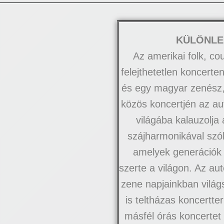
KÜLÖNLE
Az amerikai folk, co
felejthetetlen koncerte
és egy magyar zenész,
közös koncertjén az au
világába kalauzolja 
szájharmonikával szól
amelyek generációk 
szerte a világon. Az au
zene napjainkban világ
is teltházas koncertt
másfél órás koncertet