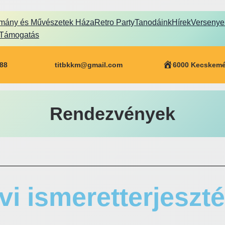
mány és Művészetek Háza
Retro Party
Tanodáink
Hírek
Versenye
Támogatás
688
titbkkm@gmail.com
6000 Kecskemét
Rendezvények
vi ismeretterjeszt