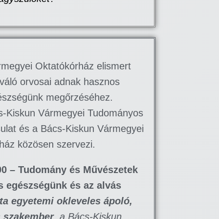
megyei Oktatókórház elismert
iváló orvosai adnak hasznos
gészségünk megőrzéséhez.
cs-Kiskun Vármegyei Tudományos
sulat és a Bács-Kiskun Vármegyei
ház közösen szervezi.
00 – Tudomány és Művészetek
s egészségünk és az alvás
ta egyetemi okleveles ápoló,
s szakember
, a Bács-Kiskun