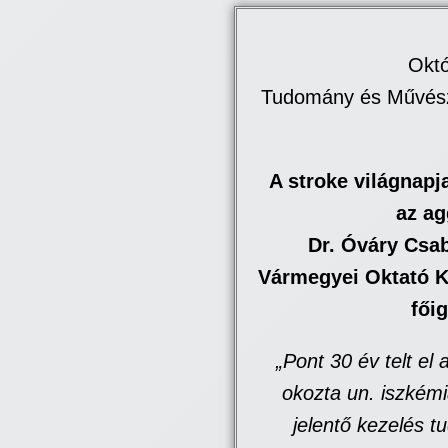
Októ
Tudomány és Művész
A stroke világnapj
az ag
Dr. Óváry Csa
Vármegyei Oktató K
fői
„Pont 30 év telt el
okozta un. iszkémiá
jelentő kezelés t