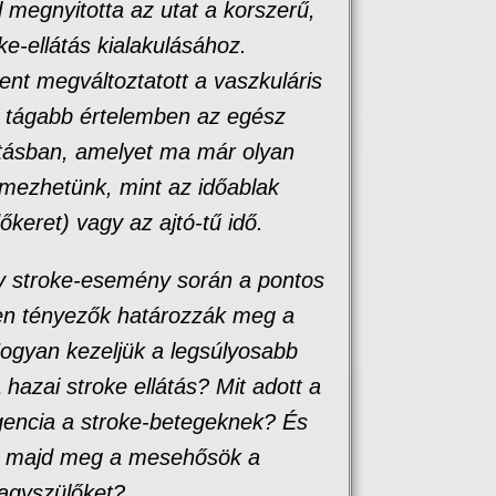
 megnyitotta az utat a korszerű,
ke-ellátás kialakulásához.
ent megváltoztatott a vaszkuláris
 tágabb értelemben az egész
tásban, amelyet ma már olyan
emezhetünk, mint az időablak
őkeret) vagy az ajtó-tű idő.
y stroke-esemény során a pontos
en tényezők határozzák meg a
ogyan kezeljük a legsúlyosabb
 hazai stroke ellátás? Mit adott a
igencia a stroke-betegeknek? És
k majd meg a mesehősök a
agyszülőket?