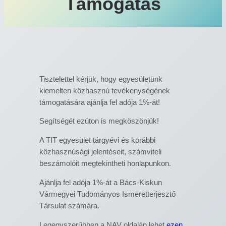
Támogatás
Tisztelettel kérjük, hogy egyesületünk
kiemelten közhasznú tevékenységének
támogatására ajánlja fel adója 1%-át!
Segítségét ezúton is megköszönjük!
A TIT egyesület tárgyévi és korábbi
közhasznúsági jelentéseit, számviteli
beszámolóit megtekintheti honlapunkon.
Ajánlja fel adója 1%-át a Bács-Kiskun
Vármegyei Tudományos Ismeretterjesztő
Társulat számára.
Legegyszerűbben a NAV oldalán lehet
ezen