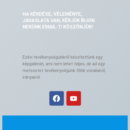
HA KÉRDÉSE, VÉLEMÉNYE,
JAVASLATA VAN, KÉRJÜK ÍRJON
NEKÜNK EMAIL-T! KÖSZÖNJÜK!
Ezévi tevékenységünkről készítettünk egy
képgalériát, ami nem lehet teljes, de ad egy
metszetet tevékenységünk főbb vonalairól,
irányairól.