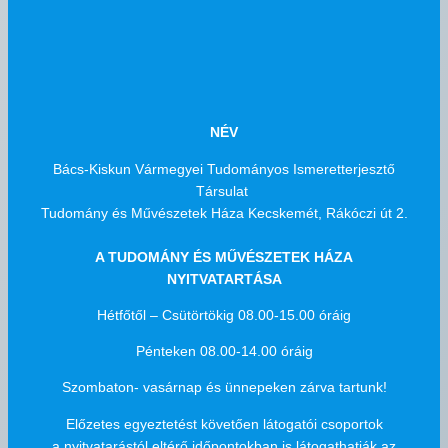
NÉV
Bács-Kiskun Vármegyei Tudományos Ismeretterjesztő
Társulat
Tudomány és Művészetek Háza Kecskemét, Rákóczi út 2.
A TUDOMÁNY ÉS MŰVÉSZETEK HÁZA
NYITVATARTÁSA
Hétfőtől – Csütörtökig 08.00-15.00 óráig
Pénteken 08.00-14.00 óráig
Szombaton- vasárnap és ünnepeken zárva tartunk!
Előzetes egyeztetést követően látogatói csoportok
a nyitvatarástól eltérő időpontokban is látogathatják az