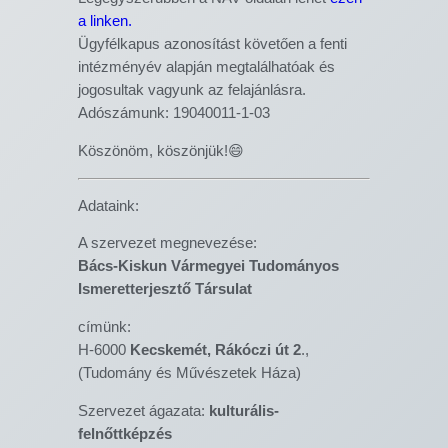
a linken.
Ügyfélkapus azonosítást követően a fenti
intézményév alapján megtalálhatóak és
jogosultak vagyunk az felajánlásra.
Adószámunk: 19040011-1-03
Köszönöm, köszönjük!😄
Adataink:
A szervezet megnevezése:
Bács-Kiskun Vármegyei Tudományos
Ismeretterjesztő Társulat
címünk:
H-6000
Kecskemét, Rákóczi út 2
.,
(Tudomány és Művészetek Háza)
Szervezet ágazata:
kulturális-
felnőttképzés