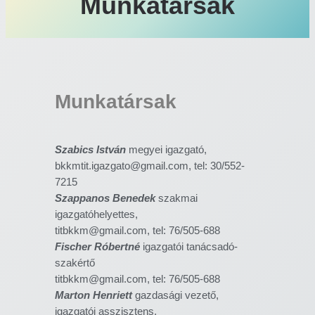
Munkatársak
Munkatársak
Szabics István
megyei igazgató,
bkkmtit.igazgato@gmail.com, tel: 30/552-
7215
Szappanos Benedek
szakmai
igazgatóhelyettes,
titbkkm@gmail.com, tel: 76/505-688
Fischer Róbertné
igazgatói tanácsadó-
szakértő
titbkkm@gmail.com, tel: 76/505-688
Marton Henriett
gazdasági vezető,
igazgatói asszisztens,