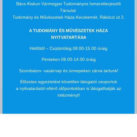
Bács-Kiskun Vármegyei Tudományos Ismeretterjesztő
Társulat
Tudomány és Művészetek Háza Kecskemét, Rákóczi út 2.
A TUDOMÁNY ÉS MŰVÉSZETEK HÁZA
NYITVATARTÁSA
Hétfőtől – Csütörtökig 08.00-15.00 óráig
Pénteken 08.00-14.00 óráig
Szombaton- vasárnap és ünnepeken zárva tartunk!
Előzetes egyeztetést követően látogatói csoportok
a nyitvatarástól eltérő időpontokban is látogathatják az
intézményt!
OLDALAK
Főoldal
Tudomány és Művészetek Háza