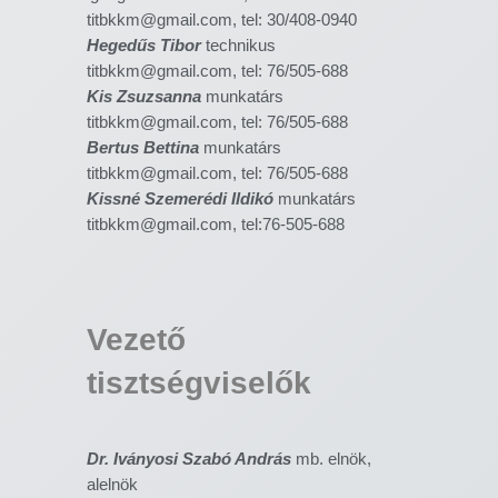
titbkkm@gmail.com, tel: 30/408-0940
Hegedűs Tibor
technikus
titbkkm@gmail.com, tel: 76/505-688
Kis Zsuzsanna
munkatárs
titbkkm@gmail.com, tel: 76/505-688
Bertus Bettina
munkatárs
titbkkm@gmail.com, tel: 76/505-688
Kissné Szemerédi Ildikó
munkatárs
titbkkm@gmail.com, tel:76-505-688
Vezető
tisztségviselők
Dr. Iványosi Szabó András
mb. elnök,
alelnök