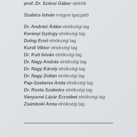
prof. Dr. Szécsi Gábor
alelnök
Szabics István
megyei igazgató
Dr. Andrási Ádám
elnökségi tag
Kerényi Györg
y
elnökségi tag
Dolog Ernő
elnökségi tag
Kurdi Viktor
elnökségi tag
Dr. Kuti István
elnökségi tag
Dr. Nagy András
elnökségi tag
Dr. Nagy Károly
elnökségi tag
Dr. Nagy Zoltán
elnökségi tag
Pap-Szekeres Anita
elnökségi tag
Dr. Rosta Szabolcs
elnökségi tag
Vanyurné Lázár Erzsébet
elnökségi tag
Zsámboki Anna
elnökségi tag