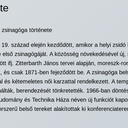
te
t zsinagóga története
19. század elején kezdődött, amikor a helyi zsidó
e első zsinagógáját. A közösség növekedésével új
 ifj. Zitterbarth János tervei alapján, moreszk-ro
, és csak 1871-ben fejeződött be. A zsinagóga bel
l és kétemeletes női karzattal rendelkezett. A t
álták, berendezését tönkretették. 1966-ban döntés 
Tudomány és Technika Háza néven új funkciót kapot
szerű belső tereket alakítottak ki konferenciatere