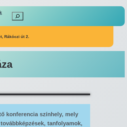
k
, Rákóczi út 2.
áza
ő konferencia színhely, mely
, továbbképzések, tanfolyamok,