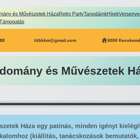
mány és Művészetek Háza
Retro Party
Tanodáink
Hírek
Versenye
Támogatás
688
titbkkm@gmail.com
6000 Kecskemét
domány és Művészetek H
etek Háza egy patinás, minden igényt kielégít
lkalomhoz (kiállítás, tanácskozások bemutatók