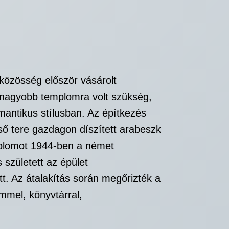
 közösség először vásárolt
, nagyobb templomra volt szükség,
mantikus stílusban. Az építkezés
ső tere gazdagon díszített arabeszk
emplomot 1944-ben a német
született az épület
t. Az átalakítás során megőrizték a
mmel, könyvtárral,