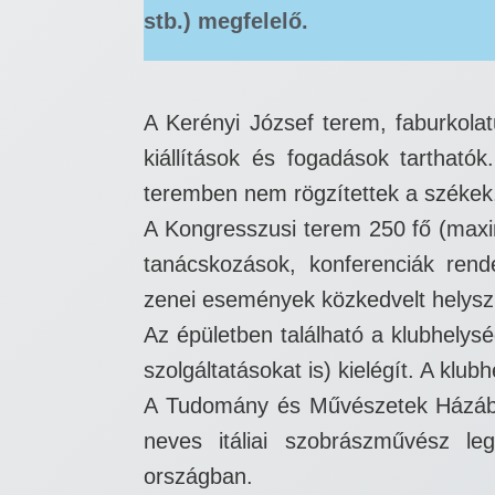
stb.) megfelelő.
A Kerényi József terem, faburkolat
kiállítások és fogadások tartható
teremben nem rögzítettek a székek,
A Kongresszusi terem 250 fő (maxi
tanácskozások, konferenciák rend
zenei események közkedvelt helysz
Az épületben található a klubhelys
szolgáltatásokat is) kielégít. A klu
A Tudomány és Művészetek Házában 
neves itáliai szobrászművész leg
országban.