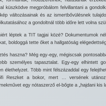
al küszködve megpróbálom felvillantani a gondolk
kép változásainak és az ismertbővülésnek tulajd
ölkutatásához a gondoltnál több időre lett volna sz
miért léptek a TIT tagjai közé? Dokumentumok nél
kat, boldoggá tette őket a hallgatóság elégedettsé
sztés haszna? Még egy-egy, mégiscsak pontosabb
jebb személyes tapasztalat. Egy-egy elhintett go
yen élethelyzet. Több mint félszázaddal egy felejt
tőfi Reszket a bokor, mert … versének utánozh
emekművet egy nótaszerző el-bőgte a „hajdani kis l