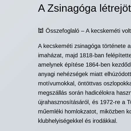
A Zsinagóga létrejöt
🕍 Összefoglaló – A kecskeméti vol
A kecskeméti zsinagóga története a 
imaházat, majd 1818-ban felépített
amelynek építése 1864-ben kezdődött
anyagi nehézségek miatt elhúzódott
motívumokkal, öntöttvas oszlopokka
megszállás során hadicélokra haszn
újrahasznosításáról, és 1972-re a 
műemléki homlokzatot, miközben kor
klubhelyiségekkel és irodákkal.