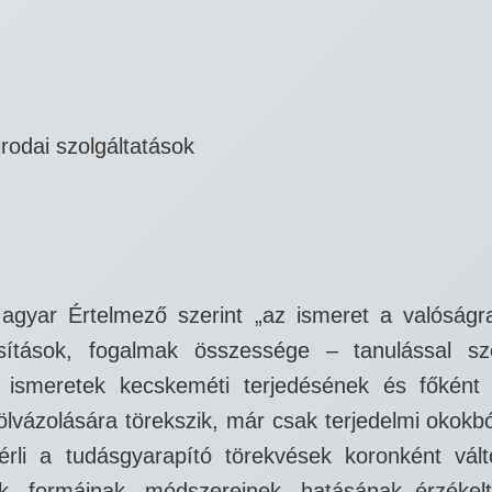
odai szolgáltatások
agyar Értelmező szerint „az ismeret a valóságra,
osítások, fogalmak összessége – tanulással sz
ismeretek kecskeméti terjedésének és főként a 
ölvázolására törekszik, már csak terjedelmi okokbó
i a tudásgyarapító törekvések koronként változó
ának, formáinak, módszereinek, hatásának érzéke