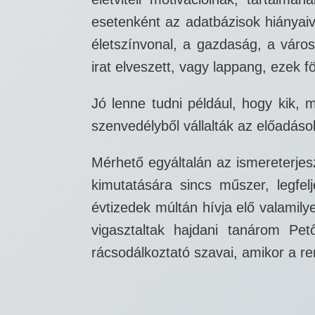
esetenként az adatbázisok hiányaiv
életszínvonal, a gazdaság, a város
irat elveszett, vagy lappang, ezek f
Jó lenne tudni például, hogy kik, 
szenvedélyből vállalták az előadáso
Mérhető egyáltalán az ismereterje
kimutatására sincs műszer, legfel
évtizedek múltán hívja elő valamil
vigasztaltak hajdani tanárom Pe
rácsodálkoztató szavai, amikor a r