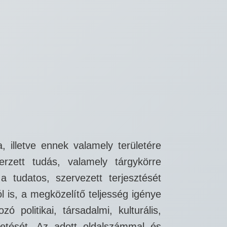
 illetve ennek valamely területére
erzett tudás, valamely tárgykörre
tudatos, szervezett terjesztését
l is, a megközelítő teljesség igénye
 politikai, társadalmi, kulturális,
ltetését. Az adott oldalszámmal és