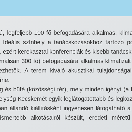
ú, legfeljebb 100 fő befogadására alkalmas, klimat
k. Ideális színhely a tanácskozásokhoz tartozó
 ezért kerekasztal konferenciák és kisebb tanácsko
málisan 300 fő) befogadására alkalmas klimatizá
ezhetők. A terem kiváló akusztikai tulajdonság
íne.
ég és büfé (közösségi tér), mely minden igényt (a 
bhelység Kecskemét egyik leglátogatottabb és legköz
állandó kiállításként ingyenesen látogatható a 
ismertebb alkotásairól készült, eredeti méret