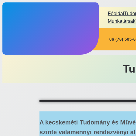
Főoldal
Tudo
Munkatársak
06 (76) 505-
Tu
A kecskeméti Tudomány és Művész
szinte valamennyi rendezvényi a