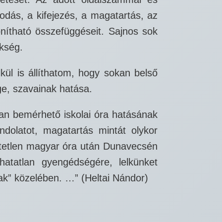
odás, a kifejezés, a magatartás, az
onítható összefüggéseit. Sajnos sok
ükség.
kül is állíthatom, hogy sokan belső
ge, szavainak hatása.
an bemérhető iskolai óra hatásának
ndolatot, magatartás mintát olykor
hetetlen magyar óra után Dunavecsén
atatlan gyengédségére, lelkünket
ak” közelében. …” (Heltai Nándor)