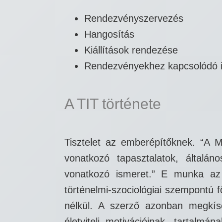
Rendezvényszervezés
Hangosítás
Kiállítások rendezése
Rendezvényekhez kapcsolódó ir
A TIT története
Tisztelet az emberépítőknek. “A M
vonatkozó tapasztalatok, általán
vonatkozó ismeret.” E munka az 
történelmi-szociológiai szempontú f
nélkül. A szerző azonban megkísérl
életviteli motivációinak, tartalm