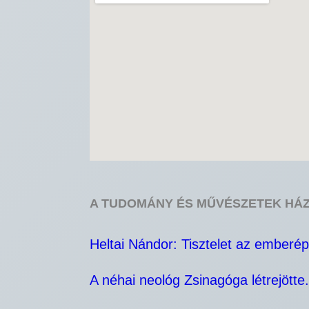
A TUDOMÁNY ÉS MŰVÉSZETEK HÁ
Heltai Nándor: Tisztelet az emberé
A néhai neológ Zsinagóga létrejötte.