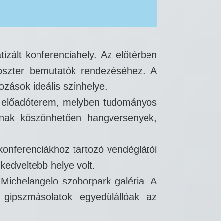
izált konferenciahely. Az előtérben
 poszter bemutatók rendezéséhez. A
zások ideális színhelye.
lt előadóterem, melyben tudományos
ainak köszönhetően hangversenyek,
konferenciákhoz tartozó vendéglátói
kedveltebb helye volt.
Michelangelo szoborpark galéria. A
ű gipszmásolatok egyedülállóak az